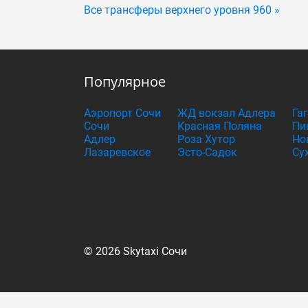
Все трансферы верхнего уровня 960 »
Популярное
Аэропорт Сочи
ЖД вокзал Адлера
Га
Сочи
Красная Поляна
Пи
Адлер
Роза Хутор
Но
Лазаревское
Эсто-Садок
Су
© 2026 Skytaxi Сочи