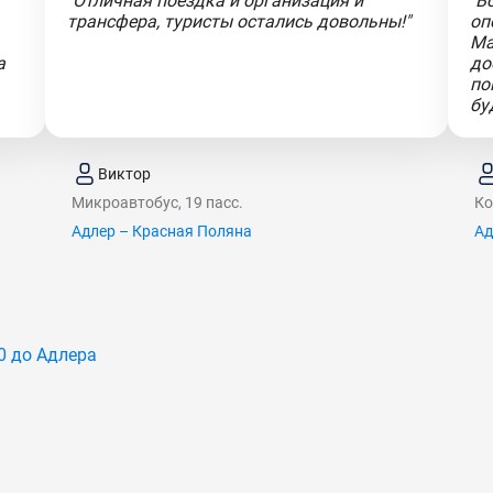
"Отличная поездка и организация и
"В
трансфера, туристы остались довольны!"
оп
Ма
а
до
по
бу
Виктор
Микроавтобус, 19 пасс.
Ко
Адлер – Красная Поляна
Ад
0 до Адлера