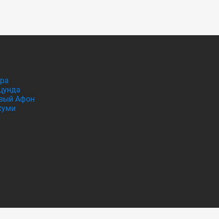
гра
цунда
вый Афон
хуми