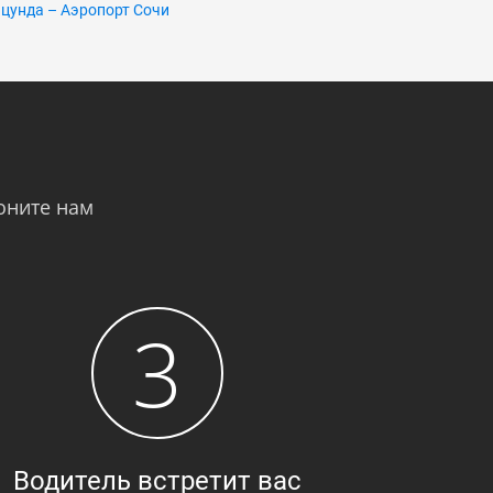
цунда – Аэропорт Сочи
оните нам
3
Водитель встретит вас