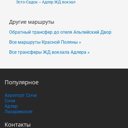
Эсто-Садок – Адлер ЖД вокзал
Другие маршруты
Обратный трансфер до отеля Альпийский Двор
Все маршруты Красной Поляны »
Все трансферы ЖД вокзала Адлера »
Популярное
Аэропорт Сочи
Сочи
Адлер
Лазаревское
Контакты