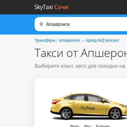
Трансферы
/
Апшеронск
→
Адлер ЖД вокзал
Такси от Апшеро
Выберите класс авто для поездки на
Polo
|
Rio
|
Solaris