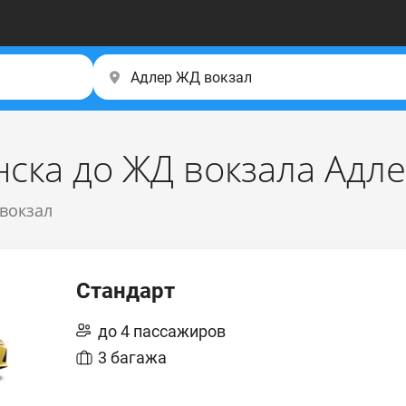
нска до ЖД вокзала Адл
 вокзал
Стандарт
до 4 пассажиров
3 багажа