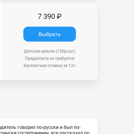
7 390 ₽
Выбрать
Детские кресла (150р/шт)
Предоплата не требуется
Бесплатная отмена за 12ч
одитель говорил по-русски и был по-
узински гостеприимен, все рассказал по