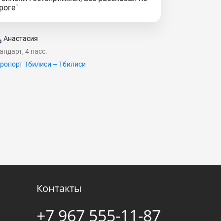
роге"
Анастасия
андарт, 4 пасс.
ропорт Тбилиси – Тбилиси
Контакты
+7 967 555-11-87