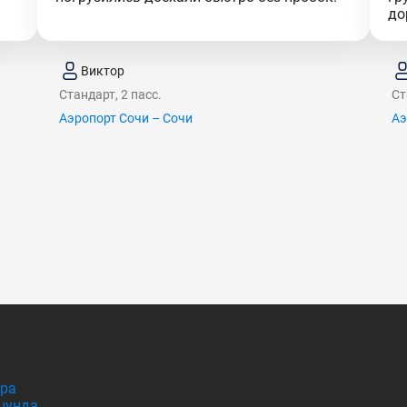
до
Виктор
Стандарт, 2 пасс.
Ст
Аэропорт Сочи – Сочи
Аэ
гра
цунда