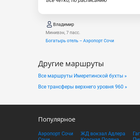
"Все четко, по расписанию"
Владимир
Минивэн, 7 пасс.
Богатырь отель – Аэропорт Сочи
Другие маршруты
Все маршруты Имеретинской бухты »
Все трансферы верхнего уровня 960 »
Популярное
Аэропорт Сочи
ЖД вокзал Адлера
Га
Сочи
Красная Поляна
Пи