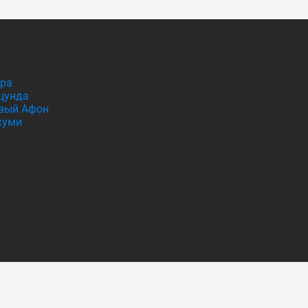
гра
цунда
вый Афон
хуми