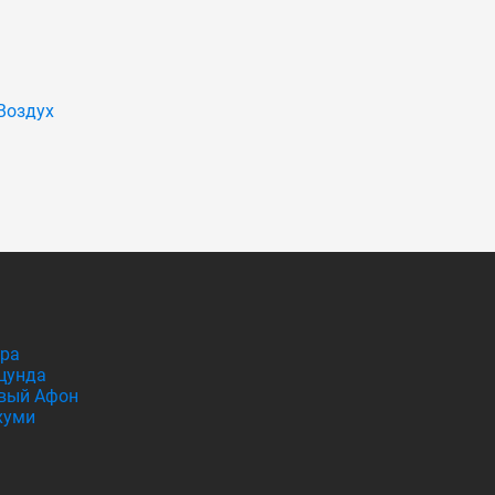
Воздух
гра
цунда
вый Афон
хуми