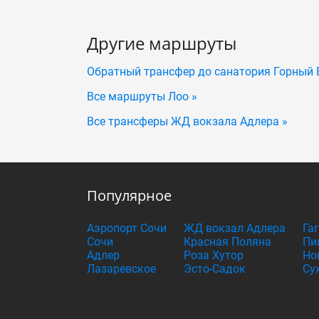
Другие маршруты
Обратный трансфер до санатория Горный 
Все маршруты Лоо »
Все трансферы ЖД вокзала Адлера »
Популярное
Аэропорт Сочи
ЖД вокзал Адлера
Га
Сочи
Красная Поляна
Пи
Адлер
Роза Хутор
Но
Лазаревское
Эсто-Садок
Су