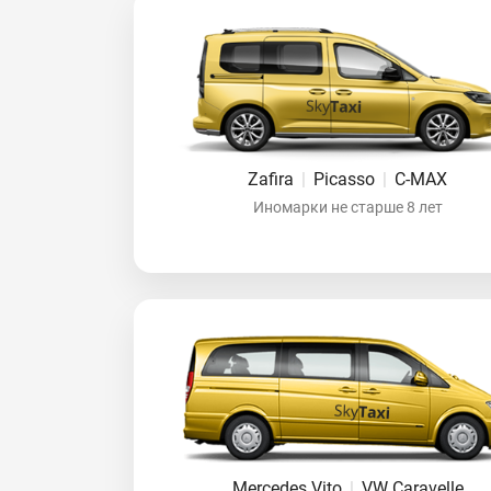
Zafira
|
Picasso
|
C-MAX
Иномарки не старше 8 лет
Mercedes Vito
|
VW Caravelle