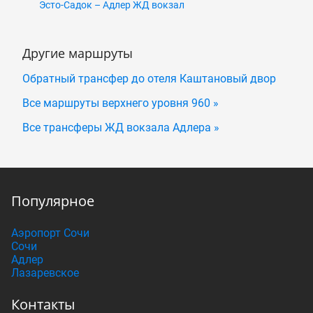
Эсто-Садок – Адлер ЖД вокзал
Другие маршруты
Обратный трансфер до отеля Каштановый двор
Все маршруты верхнего уровня 960 »
Все трансферы ЖД вокзала Адлера »
Популярное
Аэропорт Сочи
Сочи
Адлер
Лазаревское
Контакты