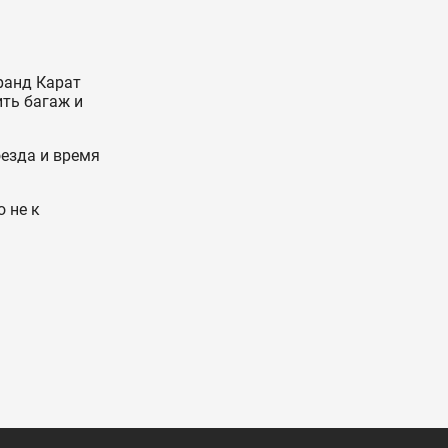
ранд Карат
ить багаж и
оезда и время
о не к