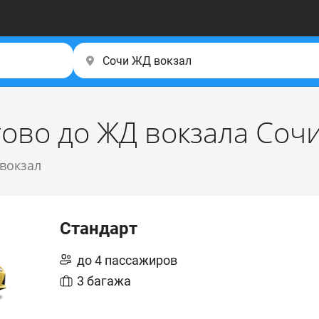
тово до ЖД вокзала Соч
 вокзал
Стандарт
до 4 пассажиров
3 багажа