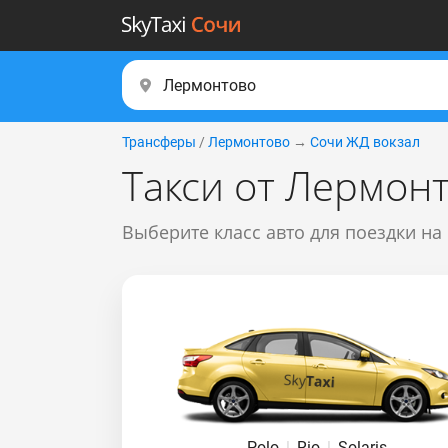
Трансферы
/
Лермонтово
→
Сочи ЖД вокзал
Такси от Лермон
Выберите класс авто для поездки на
Polo
|
Rio
|
Solaris