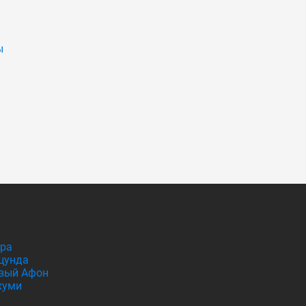
ы
гра
цунда
вый Афон
хуми