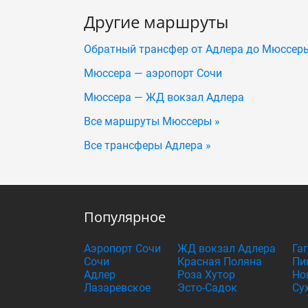
Другие маршруты
Обратный трансфер от Адлера до Мюссер
Мюссера — аэропорт Сочи
Мюссера — ЖД вокзал Адлера
Все маршруты Мюссеры »
Все трансферы Адлера »
Популярное
Аэропорт Сочи
ЖД вокзал Адлера
Га
Сочи
Красная Поляна
Пи
Адлер
Роза Хутор
Но
Лазаревское
Эсто-Садок
Су