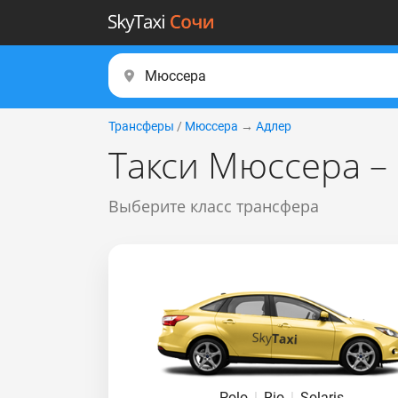
Трансферы
/
Мюссера
→
Адлер
Такси Мюссера –
Выберите класс трансфера
Polo
|
Rio
|
Solaris