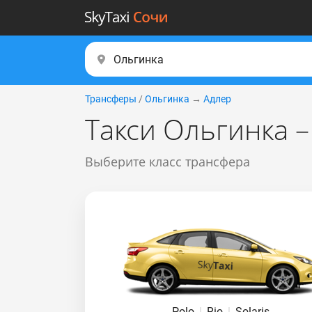
Трансферы
/
Ольгинка
→
Адлер
Такси Ольгинка –
Выберите класс трансфера
Polo
|
Rio
|
Solaris