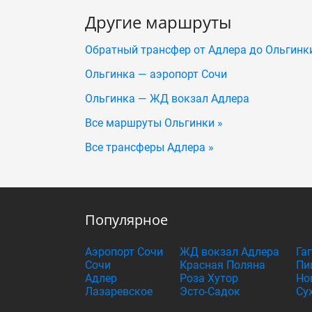
Другие маршруты
Обратный трансфер от Адлера до Ольгинк
Ольгинка — аэропорт Сочи
Ольгинка — ЖД вокзал Адлера
Все маршруты Ольгинки »
Все трансферы Адлера »
Популярное
Аэропорт Сочи
ЖД вокзал Адлера
Га
Сочи
Красная Поляна
Пи
Адлер
Роза Хутор
Но
Лазаревское
Эсто-Садок
Су