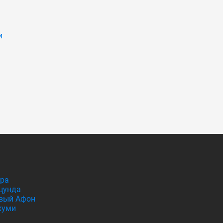
и
гра
цунда
вый Афон
хуми