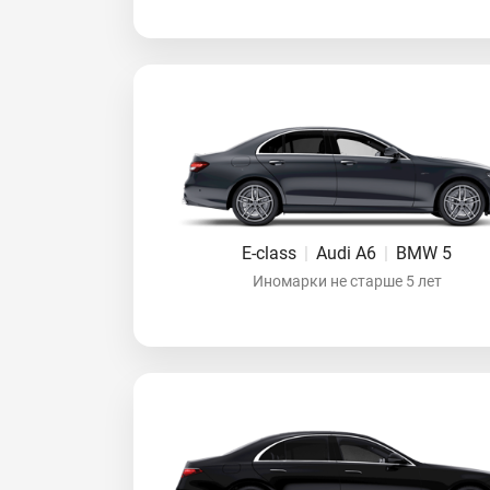
E-class
|
Audi A6
|
BMW 5
Иномарки не старше 5 лет