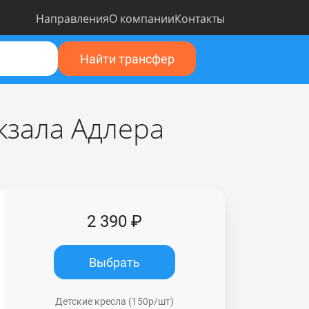
Направления
О компании
Контакты
Найти трансфер
кзала Адлера
2 390 ₽
Выбрать
Детские кресла (150р/шт)