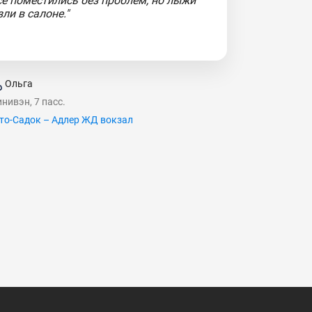
се поместились без проблем, но лыжи
зли в салоне."
Ольга
нивэн, 7 пасс.
то-Садок – Адлер ЖД вокзал