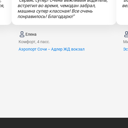
,
"Сервис супер! Очень вежливый водитель,
"В
я,
встретил во время, чемодан забрал,
ве
машина супер классная! Все очень
понравилось! Благодарю!"
Елена
Комфорт, 4 пасс.
Ми
Аэропорт Сочи – Адлер ЖД вокзал
Эс