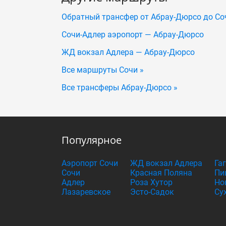
Обратный трансфер от Абрау-Дюрсо до Со
Сочи-Адлер аэропорт — Абрау-Дюрсо
ЖД вокзал Адлера — Абрау-Дюрсо
Все маршруты Сочи »
Все трансферы Абрау-Дюрсо »
Популярное
Аэропорт Сочи
ЖД вокзал Адлера
Га
Сочи
Красная Поляна
Пи
Адлер
Роза Хутор
Но
Лазаревское
Эсто-Садок
Су