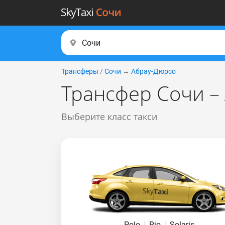
Трансферы
/
Сочи
→
Абрау-Дюрсо
Трансфер Сочи –
Выберите класс такси
Polo
|
Rio
|
Solaris