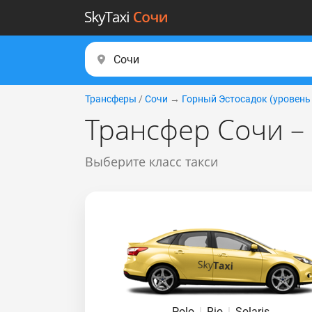
Трансферы
/
Сочи
→
Горный Эcтocaдoк (уровень
Трансфер Сочи – 
Выберите класс такси
Polo
|
Rio
|
Solaris