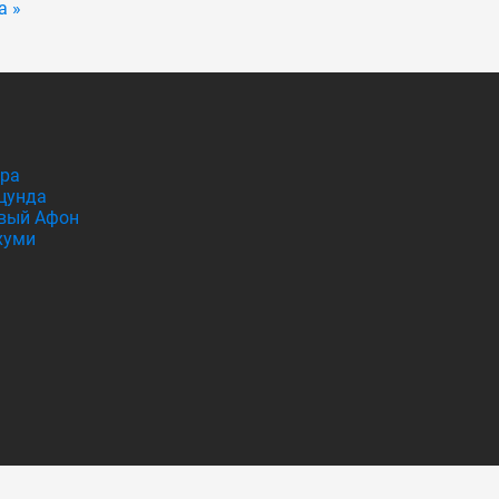
а »
гра
цунда
вый Афон
хуми