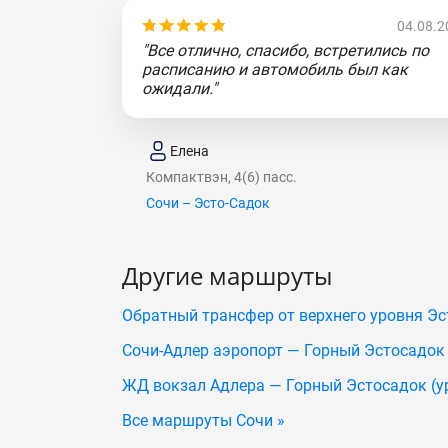
04.08.2
"Все отлично, спасибо, встретились по
расписанию и автомобиль был как
ожидали."
Елена
Компактвэн, 4(6) пасс.
Сочи – Эсто-Садок
Другие маршруты
Обратный трансфер от верхнего уровня Эс
Сочи-Адлер аэропорт — Горный Эcтocaдoк 
ЖД вокзал Адлера — Горный Эcтocaдoк (у
Все маршруты Сочи »