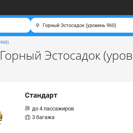
 960)
Горный Эcтocaдoк (уров
Стандарт
до 4 пассажиров
3 багажа