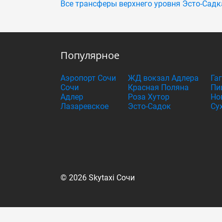
Все трансферы верхнего уровня Эсто-Садк
Популярное
Аэропорт Сочи
ЖД вокзал Адлера
Га
Сочи
Красная Поляна
Пи
Адлер
Роза Хутор
Но
Лазаревское
Эсто-Садок
Су
© 2026 Skytaxi Сочи