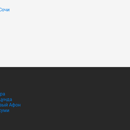
Сочи
гра
цунда
вый Афон
хуми