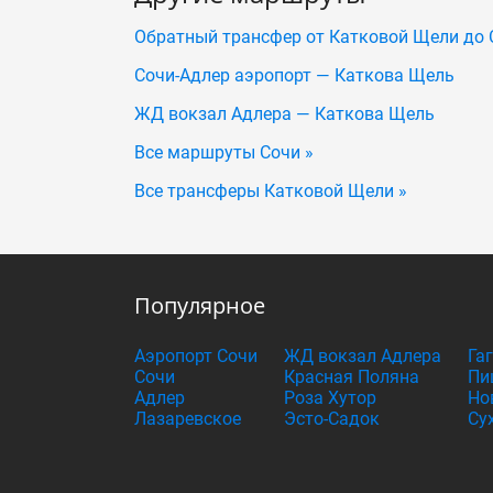
Обратный трансфер от Катковой Щели до 
Сочи-Адлер аэропорт — Каткова Щель
ЖД вокзал Адлера — Каткова Щель
Все маршруты Сочи »
Все трансферы Катковой Щели »
Популярное
Аэропорт Сочи
ЖД вокзал Адлера
Га
Сочи
Красная Поляна
Пи
Адлер
Роза Хутор
Но
Лазаревское
Эсто-Садок
Су