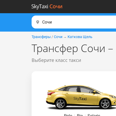
Трансферы
/
Сочи
→
Каткова Щель
Трансфер Сочи –
Выберите класс такси
Polo
|
Rio
|
Solaris