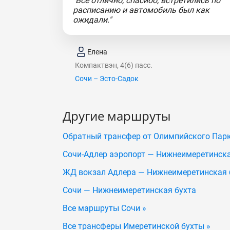
"Все отлично, спасибо, встретились по
расписанию и автомобиль был как
ожидали."
Елена
Компактвэн, 4(6) пасс.
Сочи – Эсто-Садок
Другие маршруты
Обратный трансфер от Олимпийского Парк
Сочи-Адлер аэропорт — Нижнеимеретинска
ЖД вокзал Адлера — Нижнеимеретинская 
Сочи — Нижнеимеретинская бухта
Все маршруты Сочи »
Все трансферы Имеретинской бухты »