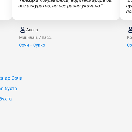
"Поездка понравилось, водитель вроде бы
"В
вез аккуратно, но все равно укачало."
пу
по
Алена
Минивэн, 7 пасс.
Ко
Сочи – Сукко
Со
а до Сочи
я бухта
бухта