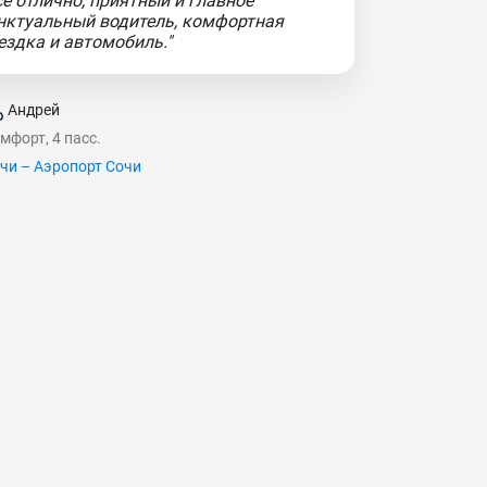
се отлично, приятный и главное
нктуальный водитель, комфортная
ездка и автомобиль."
Андрей
мфорт, 4 пасс.
чи – Аэропорт Сочи