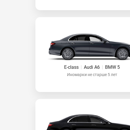
E-class
|
Audi A6
|
BMW 5
Иномарки не старше 5 лет