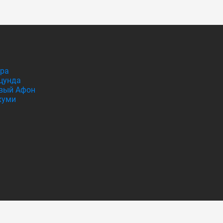
гра
цунда
вый Афон
хуми