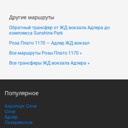
Другие маршруты
Обратный трансфер от ЖД вокзала Адлера до
комплекса Sunshine Park
Роза Плато 1170 — Адлер ЖД вокзал
Все маршруты Розы Плато 1170 »
Все трансферы ЖД вокзала Адлера »
Популярное
Аэропорт Сочи
Сочи
Адлер
Лазаревское