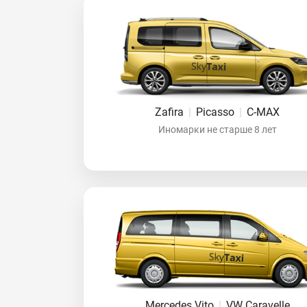
Zafira
|
Picasso
|
C-MAX
Иномарки не старше 8 лет
Mercedes Vito
|
VW Caravelle