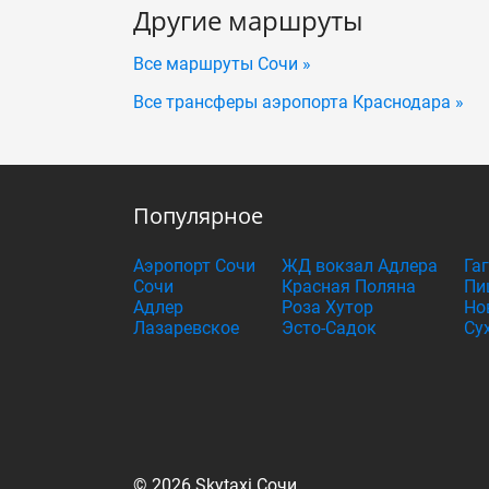
Другие маршруты
Все маршруты Сочи »
Все трансферы аэропорта Краснодара »
Популярное
Аэропорт Сочи
ЖД вокзал Адлера
Га
Сочи
Красная Поляна
Пи
Адлер
Роза Хутор
Но
Лазаревское
Эсто-Садок
Су
© 2026 Skytaxi Сочи