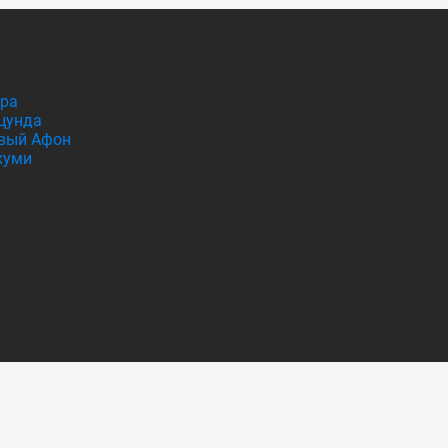
гра
цунда
вый Афон
хуми