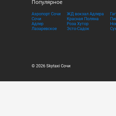
Популярное
Аэропорт Сочи
ЖД вокзал Адлера
Га
Сочи
Красная Поляна
Пи
Адлер
Роза Хутор
Но
Лазаревское
Эсто-Садок
Су
© 2026 Skytaxi Сочи