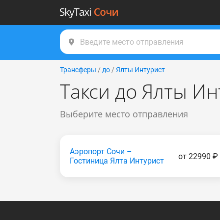
Трансферы
/
до
/
Ялты Интурист
Такси до Ялты Ин
Выберите место отправления
Аэропорт Сочи –
от 22990 ₽
Гостиница Ялта Интурист