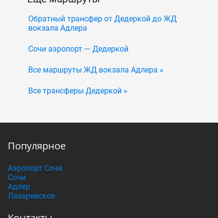
Обратный трансфер от Дедеркой до ЖД
вокзала Адлера
Сочи аэропорт — Дедеркой
Все маршруты ЖД вокзала Адлера »
Все трансферы Дедеркой »
Популярное
Аэропорт Сочи
Сочи
Адлер
Лазаревское
Контакты