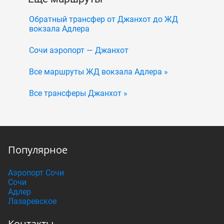
Обратный трансфер от Джанхот до ЖД
вокзала Адлера
Сочи аэропорт — Джанхот
Все маршруты ЖД вокзала Адлера »
Все трансферы Джанхот »
Популярное
Аэропорт Сочи
Сочи
Адлер
Лазаревское
Контакты