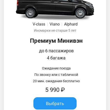
V-class
|
Viano
|
Alphard
Иномарки не старше 5 лет
Премиум Минивэн
до 6 пассажиров
4 багажа
Ожидание поезда
По звонку или с табличкой
20 мин. ожидания бесплатно
5 990 ₽
Выбрать