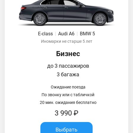
E-class
|
Audi A6
|
BMW 5
Иномарки не старше 5 лет
Бизнес
до 3 пассажиров
3 багажа
Ожидание поезда
По звонку или с табличкой
20 мин. ожидания бесплатно
3 990 ₽
Выбрать