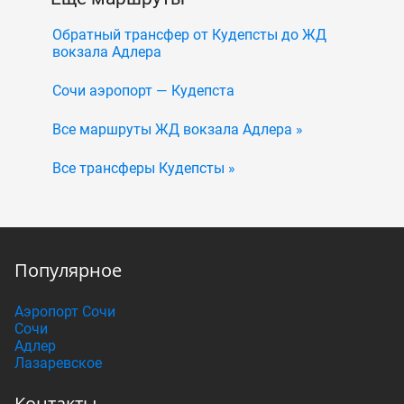
Обратный трансфер от Кудепсты до ЖД
вокзала Адлера
Сочи аэропорт — Кудепста
Все маршруты ЖД вокзала Адлера »
Все трансферы Кудепсты »
Популярное
Аэропорт Сочи
Сочи
Адлер
Лазаревское
Контакты