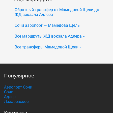
Обратный трансфер от Мамедовой Щели до
ЖД вокзала Адлера
Сочи аэропорт — Мамедова Щель
Все маршруты ЖД вокзала Адлера »
Все трансферы Мамедовой Щели »
Популярное
Аэропорт Сочи
Сочи
Адлер
Лазаревское
Контакты