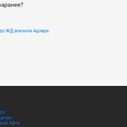
заранее?
до ЖД вокзала Адлера
гра
цунда
вый Афон