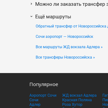
Можно ли заказать трансфер 
Ещё маршруты
Обратный трансфер от Новороссийска 
Сочи аэропорт — Новороссийск
Все маршруты ЖД вокзала Адлера »
Все трансферы Новороссийска »
Популярное
Аэропорт Сочи
ЖД вокзал Адлера
Га
Сочи
Красная Поляна
Пи
Адлер
Роза Хутор
Но