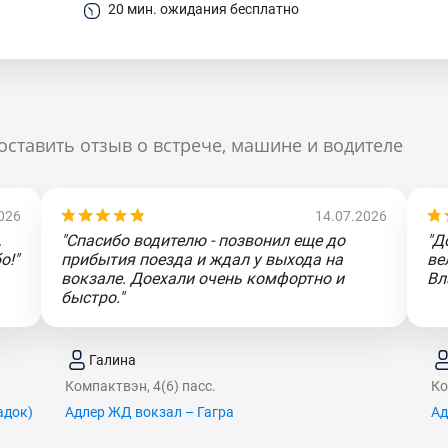
20 мин. ожидания бесплатно
оставить отзыв о встрече, машине и водителе
026
14.07.2026
,
"Спасибо водителю - позвонил еще до
"Д
о!"
прибытия поезда и ждал у выхода на
ве
вокзале. Доехали очень комфортно и
Вл
быстро."
Галина
Компактвэн, 4(6) пасс.
Ко
aдoк)
Адлер ЖД вокзал – Гагра
Ад