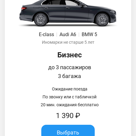
E-class
|
Audi A6
|
BMW 5
Иномарки не старше 5 лет
Бизнес
до 3 пассажиров
3 багажа
Ожидание поезда
По звонку или с табличкой
20 мин. ожидания бесплатно
1 390 ₽
Выбрать