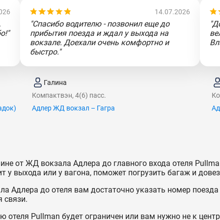
026
14.07.2026
,
"Спасибо водителю - позвонил еще до
"Д
о!"
прибытия поезда и ждал у выхода на
ве
вокзале. Доехали очень комфортно и
Вл
быстро."
Галина
Компактвэн, 4(6) пасс.
Ко
aдoк)
Адлер ЖД вокзал – Гагра
Ад
ине от ЖД вокзала Адлера до главного входа отеля Pullma
т у выхода или у вагона, поможет погрузить багаж и довез
а Адлера до отеля вам достаточно указать номер поезда
 связи.
ию отеля Pullman будет ограничен или вам нужно не к центр