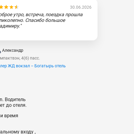
30.06.2026
оброе утро, встреча, поездка прошла
ликолепно. Спасибо большое
адимиру."
Александр
мпактвэн, 4(6) пасс.
лер ЖД вокзал – Богатырь отель
n. Водитель
ет до отеля.
 и время
альному входу ,