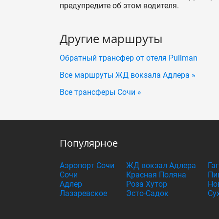
предупредите об этом водителя.
Другие маршруты
Обратный трансфер от отеля Pullman
Все маршруты ЖД вокзала Адлера »
Все трансферы Сочи »
Популярное
Аэропорт Сочи
ЖД вокзал Адлера
Га
Сочи
Красная Поляна
Пи
Адлер
Роза Хутор
Но
Лазаревское
Эсто-Садок
Су