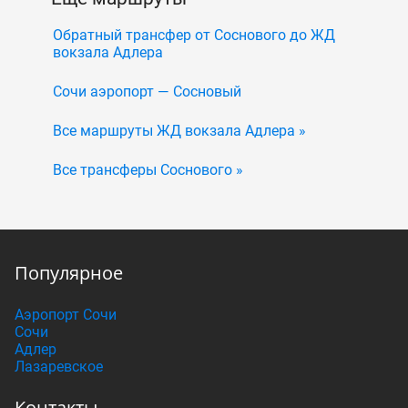
Обратный трансфер от Соснового до ЖД
вокзала Адлера
Сочи аэропорт — Сосновый
Все маршруты ЖД вокзала Адлера »
Все трансферы Соснового »
Популярное
Аэропорт Сочи
Сочи
Адлер
Лазаревское
Контакты