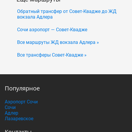
Обратный трансфер от Совет-Квадже до ЖД
вокзала Адлера
Сочи аэропорт — Совет-Квадже
Все маршруты ЖД вокзала Адлера »
Все трансферы Совет-Квадже »
Популярное
Аэропорт Сочи
Сочи
Адлер
Лазаревское
Контакты