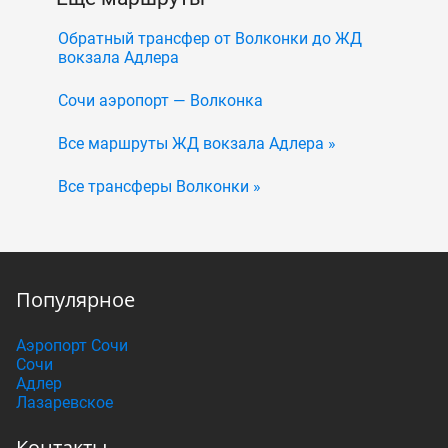
Обратный трансфер от Волконки до ЖД
вокзала Адлера
Сочи аэропорт — Волконка
Все маршруты ЖД вокзала Адлера »
Все трансферы Волконки »
Популярное
Аэропорт Сочи
Сочи
Адлер
Лазаревское
Контакты