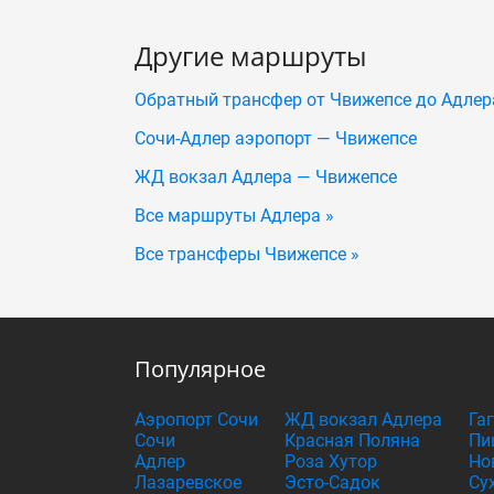
Другие маршруты
Обратный трансфер от Чвижепсе до Адлер
Сочи-Адлер аэропорт — Чвижепсе
ЖД вокзал Адлера — Чвижепсе
Все маршруты Адлера »
Все трансферы Чвижепсе »
Популярное
Аэропорт Сочи
ЖД вокзал Адлера
Га
Сочи
Красная Поляна
Пи
Адлер
Роза Хутор
Но
Лазаревское
Эсто-Садок
Су