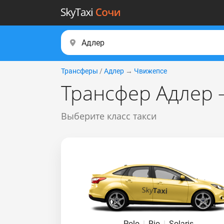
Трансферы
/
Адлер
→
Чвижепсе
Трансфер Адлер 
Выберите класс такси
Polo
|
Rio
|
Solaris