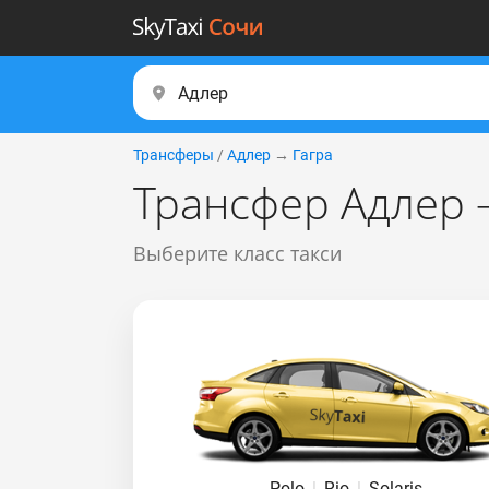
Трансферы
/
Адлер
→
Гагра
Трансфер Адлер –
Выберите класс такси
Polo
|
Rio
|
Solaris