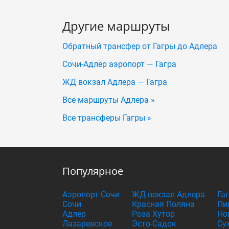
Другие маршруты
Обратный трансфер от Гагры до Адлера
Сочи-Адлер аэропорт — Гагра
ЖД вокзал Адлера — Гагра
Все маршруты Адлера »
Все трансферы Гагры »
Популярное
Аэропорт Сочи
ЖД вокзал Адлера
Га
Сочи
Красная Поляна
Пи
Адлер
Роза Хутор
Но
Лазаревское
Эсто-Садок
Су