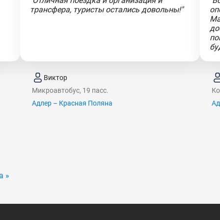
"Отличная поездка и организация и
"В
трансфера, туристы остались довольны!"
оп
Ма
до
по
бу
Виктор
Микроавтобус, 19 пасс.
Ко
Адлер – Красная Поляна
Ад
а »