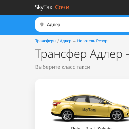
Трансферы
/
Адлер
→
Новотель Резорт
Трансфер Адлер 
Выберите класс такси
Polo
|
Rio
|
Solaris