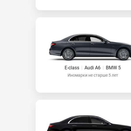
E-class
|
Audi A6
|
BMW 5
Иномарки не старше 5 лет