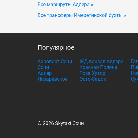
Все маршруты Адлера »
Все трансферы Имеретинской бухты »
Популярное
Аэропорт Сочи
ЖД вокзал Адлера
Га
Сочи
Красная Поляна
Пи
Адлер
Роза Хутор
Но
Лазаревское
Эсто-Садок
Су
© 2026 Skytaxi Сочи