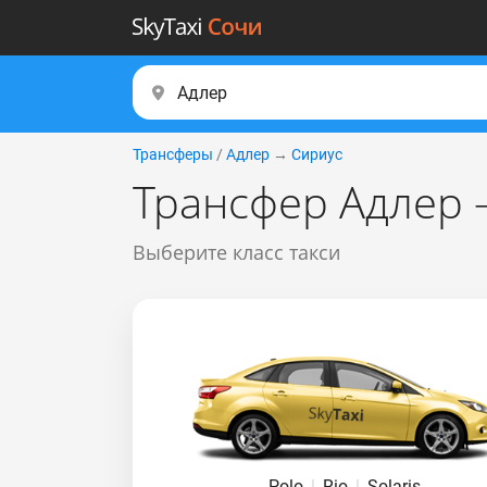
Трансферы
/
Адлер
→
Сириус
Трансфер Адлер 
Выберите класс такси
Polo
|
Rio
|
Solaris