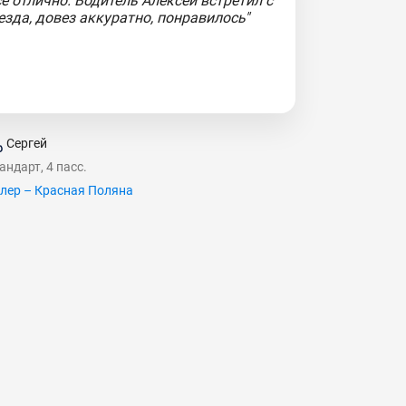
се отлично. Водитель Алексей встретил с
езда, довез аккуратно, понравилось"
Сергей
андарт, 4 пасс.
лер – Красная Поляна