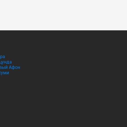
гра
цунда
вый Афон
хуми