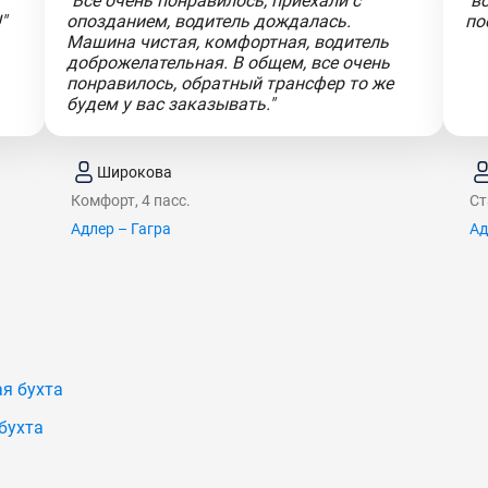
"Все очень понравилось, приехали с
"в
"
опозданием, водитель дождалась.
по
Машина чистая, комфортная, водитель
доброжелательная. В общем, все очень
понравилось, обратный трансфер то же
будем у вас заказывать."
Широкова
Комфорт, 4 пасс.
Ст
Адлер – Гагра
Ад
я бухта
бухта