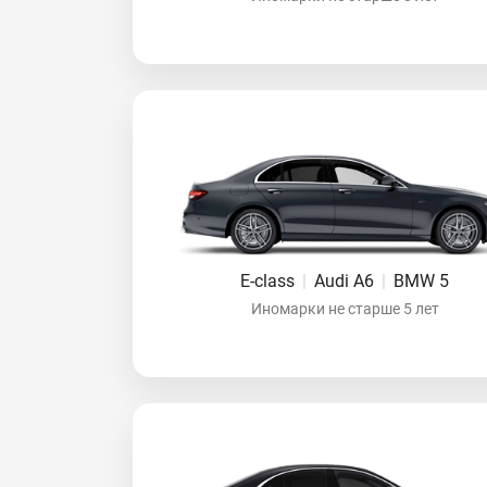
E-class
|
Audi A6
|
BMW 5
Иномарки не старше 5 лет