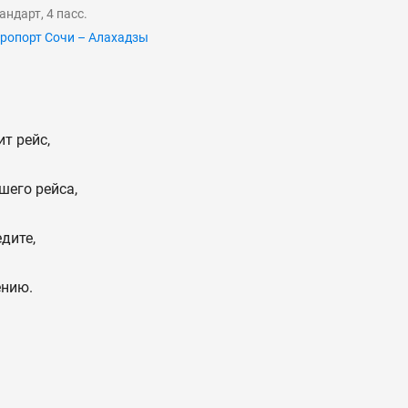
андарт, 4 пасс.
ропорт Сочи – Алахадзы
т рейс,
шего рейса,
дите,
ению.