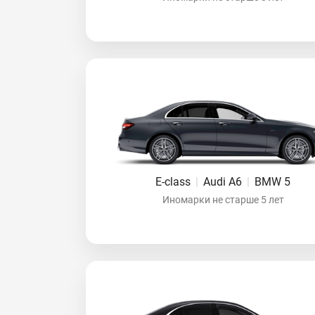
E-class
|
Audi A6
|
BMW 5
Иномарки не старше 5 лет