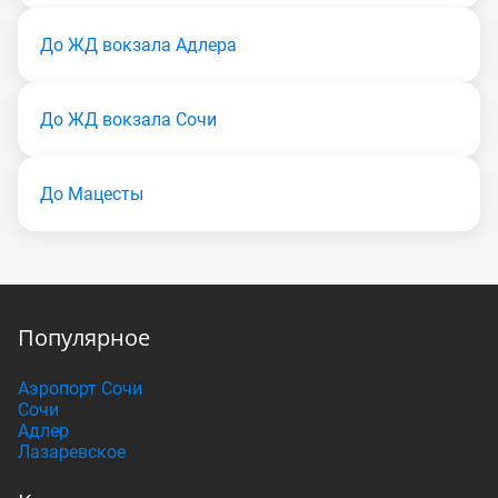
До ЖД вокзала Адлера
До ЖД вокзала Сочи
До Мацесты
Популярное
Аэропорт Сочи
Сочи
Адлер
Лазаревское