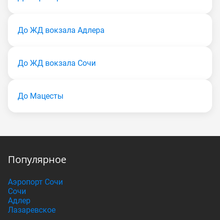
До ЖД вокзала Адлера
До ЖД вокзала Сочи
До Мацесты
Популярное
Аэропорт Сочи
Сочи
Адлер
Лазаревское