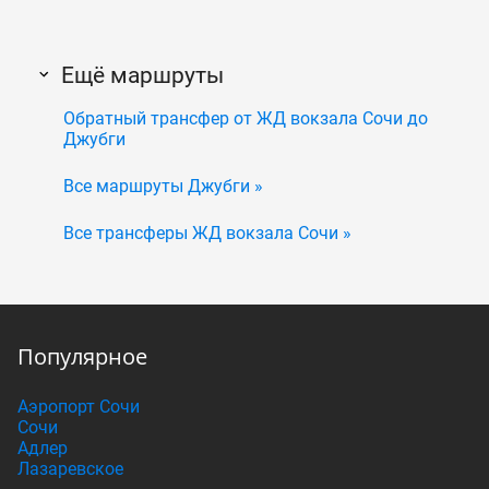
Ещё маршруты
Обратный трансфер от ЖД вокзала Сочи до
Джубги
Все маршруты Джубги »
Все трансферы ЖД вокзала Сочи »
Популярное
Аэропорт Сочи
Сочи
Адлер
Лазаревское