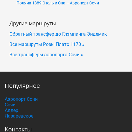
Поляна 1389 Отель и Спа – Аэропорт Сочи
Другие маршруты
Обратный трансфер до Глэмпинга Эндемик
Все маршруты Розы Плато 1170 »
Все трансферы аэропорта Сочи »
Популярное
Аэропорт Сочи
Сочи
Адлер
Лазаревское
Контакты