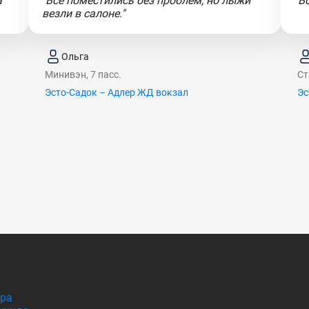
а
"Все поместились без проблем, но лыжи
"В
везли в салоне."
Ольга
Минивэн, 7 пасс.
Ст
Эсто-Садок – Адлер ЖД вокзал
Эс
гра