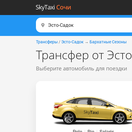
Трансферы
/
Эсто-Садок
→
Бархатные Сезоны
Трансфер от Эст
Выберите автомобиль для поездки
Polo
|
Rio
|
Solaris