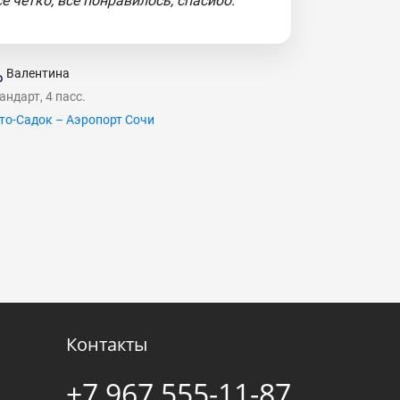
се четко, все понравилось, спасибо."
Валентина
андарт, 4 пасс.
то-Садок – Аэропорт Сочи
Контакты
+7 967 555-11-87