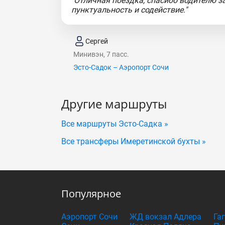
"Отличная поездка, спасибо водителю з
пунктуальность и содействие."
Сергей
Минивэн, 7 пасс.
Эсто-Садок – Аэропорт Сочи
Другие маршруты
Все маршруты Эсто-Садка »
Все трансферы Имеретинской бухты »
Популярное
Аэропорт Сочи
ЖД вокзал Адлера
Га