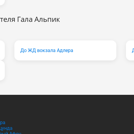
теля Гала Альпик
До ЖД вокзала Адлера
гра
цунда
вый Афон