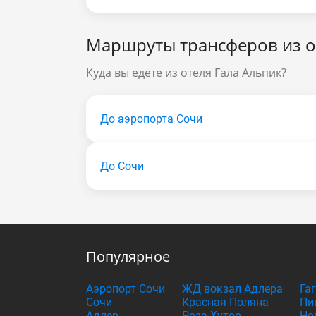
Маршруты трансферов из о
Куда вы едете из отеля Гала Альпик?
До аэропорта Сочи
До Сочи
Популярное
Аэропорт Сочи
ЖД вокзал Адлера
Га
Сочи
Красная Поляна
Пи
Адлер
Роза Хутор
Но