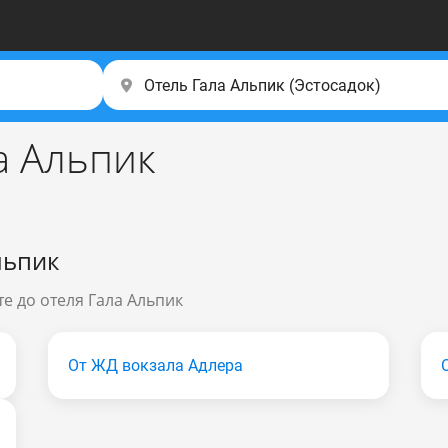
ла Альпик
льпик
е до отеля Гала Альпик
От ЖД вокзала Адлера