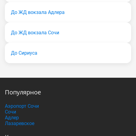
До ЖД вокзала Адлера
До ЖД вокзала Сочи
До Сириуса
Популярное
Аэропорт Сочи
Сочи
Адлер
Лазаревское