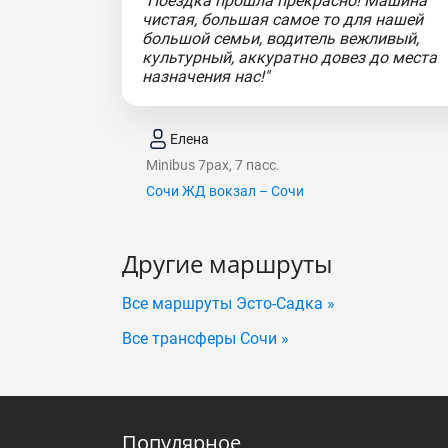
"Поездка прошла прекрасно! Машина
чистая, большая самое то для нашей
большой семьи, водитель вежливый,
культурный, аккуратно довез до места
назначения нас!"
Елена
Minibus 7pax, 7 пасс.
Сочи ЖД вокзал – Сочи
Другие маршруты
Все маршруты Эсто-Садка »
Все трансферы Сочи »
Популярное