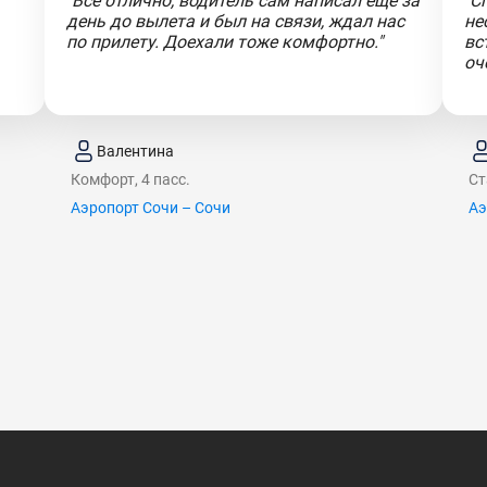
"Все отлично, водитель сам написал еще за
"С
день до вылета и был на связи, ждал нас
не
по прилету. Доехали тоже комфортно."
вс
оч
Валентина
Комфорт, 4 пасс.
Ст
Аэропорт Сочи – Сочи
Аэ