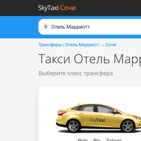
Трансферы
/
Отель Марриотт
→
Сочи
Такси Отель Мар
Выберите класс трансфера
Polo
|
Rio
|
Solaris