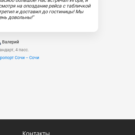
пасибо большое! Нас встречал Игорь, и
смотря на опоздание рейса с табличкой
третил и доставил до гостиницы! Мы
ень довольны!"
Валерий
андарт, 4 пасс.
ропорт Сочи – Сочи
Контакты