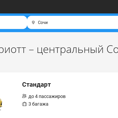
риотт – центральный С
Стандарт
до 4 пассажиров
3 багажа