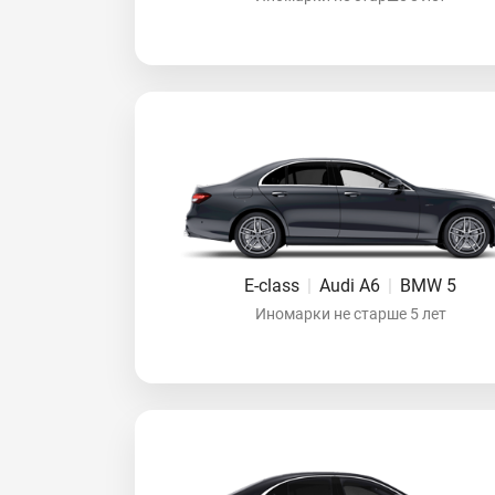
E-class
|
Audi A6
|
BMW 5
Иномарки не старше 5 лет