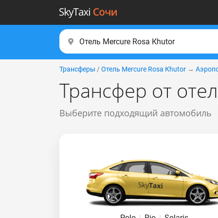
Трансферы
/
Отель Mercure Rоsа Кhutоr
→
Аэропо
Трансфер от отел
Выберите подходящий автомобиль
Polo
|
Rio
|
Solaris