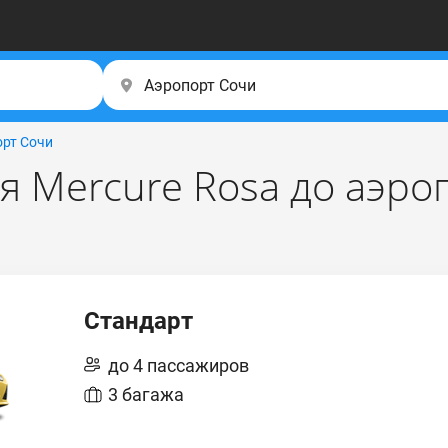
рт Сочи
я Mercure Rоsа до аэро
Стандарт
до 4 пассажиров
3 багажа