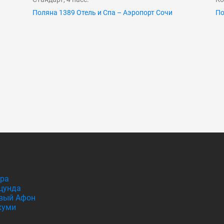
Поляна 1389 Отель и Спа – Аэропорт Сочи
По
гра
цунда
вый Афон
хуми