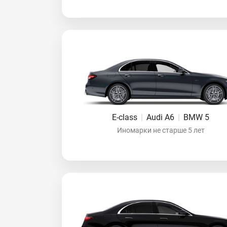
E-class
|
Audi A6
|
BMW 5
Иномарки не старше 5 лет