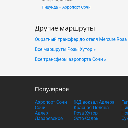
Пицунда – Аэропорт Сочи
Другие маршруты
Обратный трансфер до отеля Mercure Rоsа
Все маршруты Розы Хутор »
Все трансферы аэропорта Сочи »
Популярное
Аэропорт Сочи
ЖД вокзал Адлера
Га
Сочи
Красная Поляна
Пи
Адлер
Роза Хутор
Но
Лазаревское
Эсто-Садок
Су