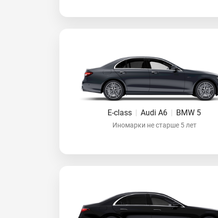
E-class
|
Audi A6
|
BMW 5
Иномарки не старше 5 лет