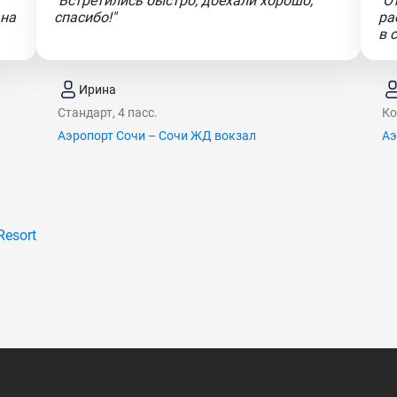
"Встретились быстро, доехали хорошо,
"О
 на
спасибо!"
ра
в 
Ирина
Стандарт, 4 пасс.
Ко
Аэропорт Сочи – Сочи ЖД вокзал
Аэ
Resort