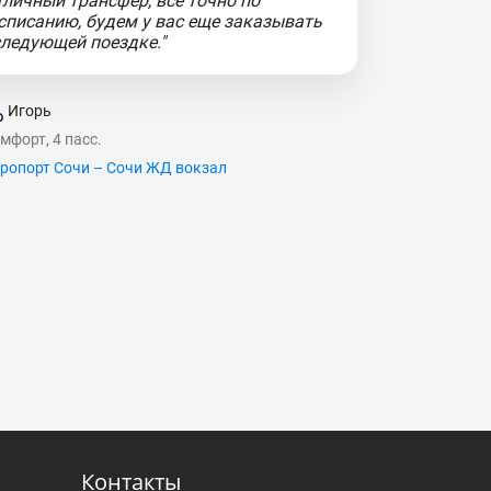
тличный трансфер, все точно по
списанию, будем у вас еще заказывать
следующей поездке."
Игорь
мфорт, 4 пасс.
ропорт Сочи – Сочи ЖД вокзал
Контакты