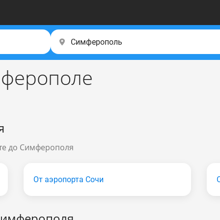
имферополе
я
ете до Симферополя
От аэропорта Сочи
Симферополя