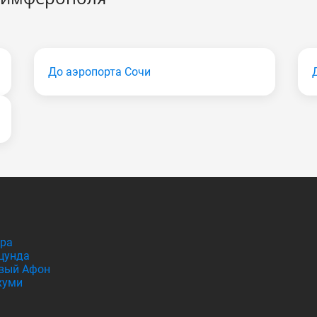
До аэропорта Сочи
гра
цунда
вый Афон
хуми