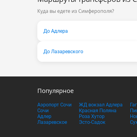
Куда вы едете из Симферополя?
До Адлера
До Лазаревского
Популярное
Аэропорт Сочи
ЖД вокзал Адлера
Га
Сочи
Красная Поляна
Пи
Адлер
Роза Хутор
Но
Лазаревское
Эсто-Садок
Су