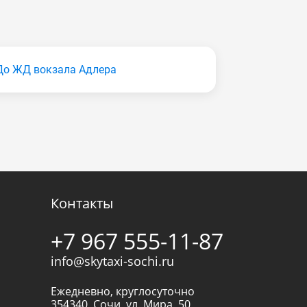
До ЖД вокзала Адлера
Контакты
+7 967 555-11-87
info@skytaxi-sochi.ru
Ежедневно, круглосуточно
354340
,
Сочи
,
ул. Мира, 50