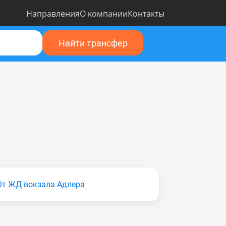
Направления
О компании
Контакты
Найти трансфер
От ЖД вокзала Адлера